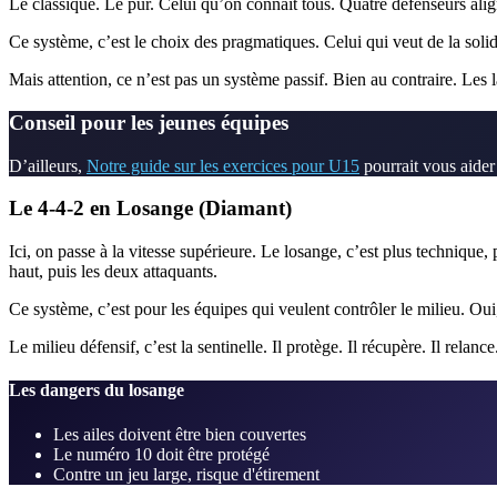
Le classique. Le pur. Celui qu’on connaît tous. Quatre défenseurs alig
Ce système, c’est le choix des pragmatiques. Celui qui veut de la solidit
Mais attention, ce n’est pas un système passif. Bien au contraire. Les
Conseil pour les jeunes équipes
D’ailleurs,
Notre guide sur les exercices pour U15
pourrait vous aider 
Le 4-4-2 en Losange (Diamant)
Ici, on passe à la vitesse supérieure. Le losange, c’est plus technique
haut, puis les deux attaquants.
Ce système, c’est pour les équipes qui veulent contrôler le milieu. O
Le milieu défensif, c’est la sentinelle. Il protège. Il récupère. Il relance
Les dangers du losange
Les ailes doivent être bien couvertes
Le numéro 10 doit être protégé
Contre un jeu large, risque d'étirement