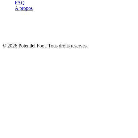
FAQ
A propos
Avertissement :
Les informations de ce site sont a titre informatif
uniquement et ne remplacent pas l'avis d'un professionnel de santé
ou d'un entraineur qualifie. Consultez toujours un spécialiste avant
de commencer un nouveau programme d'entrainement.
© 2026 Potentiel Foot. Tous droits reserves.