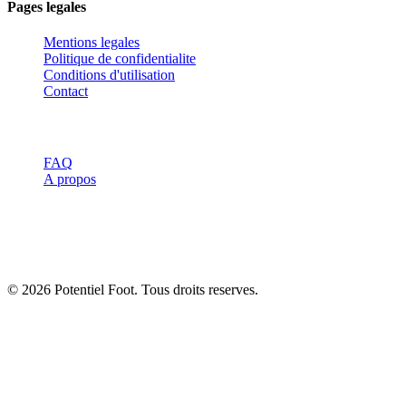
Pages legales
Mentions legales
Politique de confidentialite
Conditions d'utilisation
Contact
Ressources
FAQ
A propos
Avertissement :
Les informations de ce site sont a titre informatif
uniquement et ne remplacent pas l'avis d'un professionnel de santé
ou d'un entraineur qualifie. Consultez toujours un spécialiste avant
de commencer un nouveau programme d'entrainement.
© 2026 Potentiel Foot. Tous droits reserves.