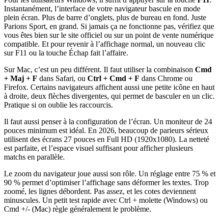
Instantanément, l’interface de votre navigateur bascule en mode
plein écran. Plus de barre d’onglets, plus de bureau en fond. Juste
Parions Sport, en grand. Si jamais ça ne fonctionne pas, vérifiez que
vous êtes bien sur le site officiel ou sur un point de vente numérique
compatible. Et pour revenir à l’affichage normal, un nouveau clic
sur F11 ou la touche Échap fait l’affaire.
Sur Mac, c’est un peu différent. Il faut utiliser la combinaison
Cmd
+ Maj + F
dans Safari, ou
Ctrl + Cmd + F
dans Chrome ou
Firefox. Certains navigateurs affichent aussi une petite icône en haut
à droite, deux flèches divergentes, qui permet de basculer en un clic.
Pratique si on oublie les raccourcis.
Il faut aussi penser à la configuration de l’écran. Un moniteur de 24
pouces minimum est idéal. En 2026, beaucoup de parieurs sérieux
utilisent des écrans 27 pouces en Full HD (1920x1080). La netteté
est parfaite, et l’espace visuel suffisant pour afficher plusieurs
matchs en parallèle.
Le zoom du navigateur joue aussi son rôle. Un réglage entre 75 % et
90 % permet d’optimiser l’affichage sans déformer les textes. Trop
zoomé, les lignes débordent. Pas assez, et les cotes deviennent
minuscules. Un petit test rapide avec Ctrl + molette (Windows) ou
Cmd +/- (Mac) règle généralement le problème.