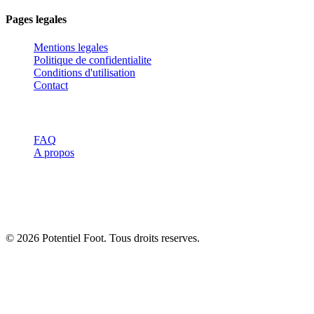
Pages legales
Mentions legales
Politique de confidentialite
Conditions d'utilisation
Contact
Ressources
FAQ
A propos
Avertissement :
Les informations de ce site sont a titre informatif
uniquement et ne remplacent pas l'avis d'un professionnel de santé
ou d'un entraineur qualifie. Consultez toujours un spécialiste avant
de commencer un nouveau programme d'entrainement.
© 2026 Potentiel Foot. Tous droits reserves.