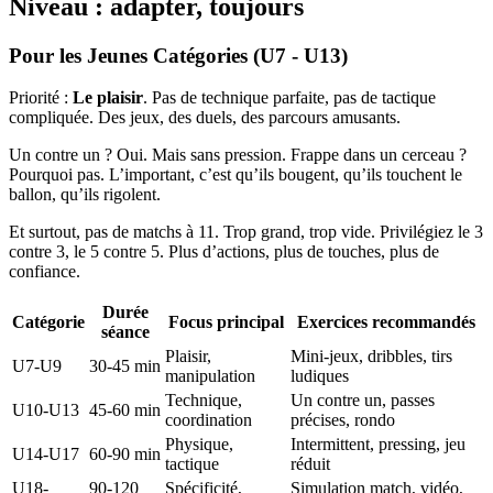
Niveau : adapter, toujours
Pour les Jeunes Catégories (U7 - U13)
Priorité :
Le plaisir
. Pas de technique parfaite, pas de tactique
compliquée. Des jeux, des duels, des parcours amusants.
Un contre un ? Oui. Mais sans pression. Frappe dans un cerceau ?
Pourquoi pas. L’important, c’est qu’ils bougent, qu’ils touchent le
ballon, qu’ils rigolent.
Et surtout, pas de matchs à 11. Trop grand, trop vide. Privilégiez le 3
contre 3, le 5 contre 5. Plus d’actions, plus de touches, plus de
confiance.
Durée
Catégorie
Focus principal
Exercices recommandés
séance
Plaisir,
Mini-jeux, dribbles, tirs
U7-U9
30-45 min
manipulation
ludiques
Technique,
Un contre un, passes
U10-U13
45-60 min
coordination
précises, rondo
Physique,
Intermittent, pressing, jeu
U14-U17
60-90 min
tactique
réduit
U18-
90-120
Spécificité,
Simulation match, vidéo,