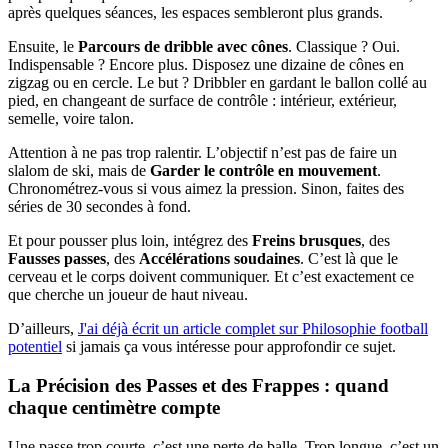
après quelques séances, les espaces sembleront plus grands.
Ensuite, le
Parcours de dribble avec cônes
. Classique ? Oui.
Indispensable ? Encore plus. Disposez une dizaine de cônes en
zigzag ou en cercle. Le but ? Dribbler en gardant le ballon collé au
pied, en changeant de surface de contrôle : intérieur, extérieur,
semelle, voire talon.
Attention à ne pas trop ralentir. L’objectif n’est pas de faire un
slalom de ski, mais de
Garder le contrôle en mouvement
.
Chronométrez-vous si vous aimez la pression. Sinon, faites des
séries de 30 secondes à fond.
Et pour pousser plus loin, intégrez des
Freins brusques
, des
Fausses passes
, des
Accélérations soudaines
. C’est là que le
cerveau et le corps doivent communiquer. Et c’est exactement ce
que cherche un joueur de haut niveau.
D’ailleurs,
J'ai déjà écrit un article complet sur Philosophie football
potentiel
si jamais ça vous intéresse pour approfondir ce sujet.
La Précision des Passes et des Frappes : quand
chaque centimètre compte
Une passe trop courte, c’est une perte de balle. Trop longue, c’est un