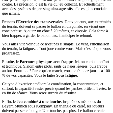
contre. La précision, c’est la vie du jeu collectif. Et actuellement,
avec des systèmes de pressing ultra-agressifs, elle est plus cruciale
que jamais.
Prenons l’
Exercice des transversales
. Deux joueurs, aux extrémités
du terrain, doivent se passer le ballon en diagonale, en visant une
zone précise. Ajoutez un cône à 20 mètres, et visez-le. Cela force à
bien frapper, à garder le ballon bas, à anticiper le rebond.
Vous allez vite voir que ce n’est pas si simple. Le vent, l’inclinaison
du terrain, la fatigue… Tout joue contre vous. Mais c’est là que vous
progressez.
Ensuite, le
Parcours physique avec frappe
. Ici, on combine effort
et technique. Slalom entre plots, sauts de haies légères, puis frappe
au but. Pourquoi ? Parce qu’en match, vous ne frappez jamais à 100
% de vos capacités. Vous le faites
Sous fatigue
.
Ce type d’exercice améliore la coordination, la concentration, et
surtout, la capacité à rester précis quand les jambes brûlent. Testez-le
en fin de séance. Vous serez surpris du résultat.
Enfin, le
Jeu combiné à une touche
, inspiré des méthodes du
Bayern Munich sous Kompany. En triangle ou carré, les joueurs
doivent passer et bouger. Une touche, pas plus. Le ballon circule