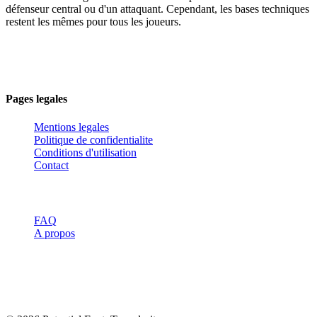
défenseur central ou d'un attaquant. Cependant, les bases techniques
restent les mêmes pour tous les joueurs.
Votre partenaire de référence pour optimiser vos performances
sportives grace a une approche scientifique et personnalisee de
l'entrainement.
Pages legales
Mentions legales
Politique de confidentialite
Conditions d'utilisation
Contact
Ressources
FAQ
A propos
Avertissement :
Les informations de ce site sont a titre informatif
uniquement et ne remplacent pas l'avis d'un professionnel de santé
ou d'un entraineur qualifie. Consultez toujours un spécialiste avant
de commencer un nouveau programme d'entrainement.