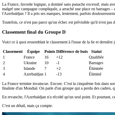
La France, favorite logique, a dominé sans panache excessif, mais avec
malgré une campagne compliquée, a arraché une place en barrages – un ex
l'Azerbaïdjan ? Il a pris ses marques, lentement, parfois douloureusem
Toutefois, ce n'est pas parce qu'un échec est prévisible qu'il n'est pas d
Classement final du Groupe D
Voici ce à quoi ressemblait le classement à l'issue de la 6e et dernièr
Classement
Équipe
Points
Différence de buts
Statut
1
France
16
+12
Qualifiée
2
Ukraine
10
-1
Barrages
3
Islande
7
+2
Éliminée
4
Azerbaïdjan
1
-13
Éliminé
La France termine invaincue. Encore. C'est la cinquième fois dans son hi
finaliste d'un Mondial. On parle d'un groupe qui a perdu des cadres, q
En revanche, l'Azerbaïdjan n'a récolté qu'un seul point. Et pourtant, c
C'est un détail, mais ça compte.