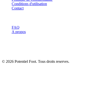
Conditions d'utilisation
Contact
Ressources
FAQ
A propos
Avertissement :
Les informations de ce site sont a titre informatif
uniquement et ne remplacent pas l'avis d'un professionnel de santé
ou d'un entraineur qualifie. Consultez toujours un spécialiste avant
de commencer un nouveau programme d'entrainement.
© 2026 Potentiel Foot. Tous droits reserves.