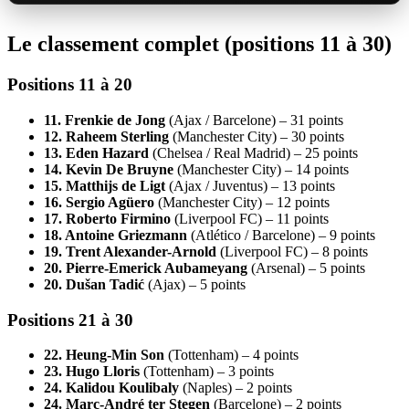
Le classement complet (positions 11 à 30)
Positions 11 à 20
11. Frenkie de Jong
(Ajax / Barcelone) – 31 points
12. Raheem Sterling
(Manchester City) – 30 points
13. Eden Hazard
(Chelsea / Real Madrid) – 25 points
14. Kevin De Bruyne
(Manchester City) – 14 points
15. Matthijs de Ligt
(Ajax / Juventus) – 13 points
16. Sergio Agüero
(Manchester City) – 12 points
17. Roberto Firmino
(Liverpool FC) – 11 points
18. Antoine Griezmann
(Atlético / Barcelone) – 9 points
19. Trent Alexander-Arnold
(Liverpool FC) – 8 points
20. Pierre-Emerick Aubameyang
(Arsenal) – 5 points
20. Dušan Tadić
(Ajax) – 5 points
Positions 21 à 30
22. Heung-Min Son
(Tottenham) – 4 points
23. Hugo Lloris
(Tottenham) – 3 points
24. Kalidou Koulibaly
(Naples) – 2 points
24. Marc-André ter Stegen
(Barcelone) – 2 points