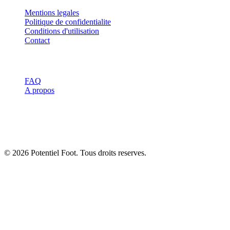
Mentions legales
Politique de confidentialite
Conditions d'utilisation
Contact
Ressources
FAQ
A propos
Avertissement :
Les informations de ce site sont a titre informatif
uniquement et ne remplacent pas l'avis d'un professionnel de santé
ou d'un entraineur qualifie. Consultez toujours un spécialiste avant
de commencer un nouveau programme d'entrainement.
© 2026 Potentiel Foot. Tous droits reserves.