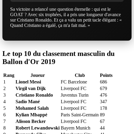
Sa victoire a relancé une question éternelle : qui est le
GOAT ? Avec six trophées, il a pris une longueur d'avance
sur Cristiano Ronaldo. Et ça a valu un petit tacle élégant : «
Quand Cristiano a égalé, ça m'a fait mal. »
Le top 10 du classement masculin du
Ballon d'Or 2019
Rang
Joueur
Club
Points
1
Lionel Messi
FC Barcelone
686
2
Virgil van Dijk
Liverpool FC
679
3
Cristiano Ronaldo
Juventus Turin
476
4
Sadio Mané
Liverpool FC
347
5
Mohamed Salah
Liverpool FC
178
6
Kylian Mbappé
Paris Saint-Germain
89
7
Alisson Becker
Liverpool FC
67
8
Robert Lewandowski
Bayern Munich
44