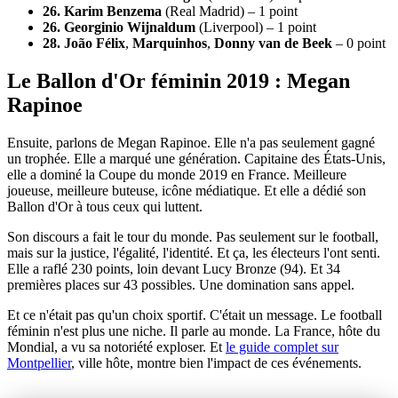
26. Karim Benzema
(Real Madrid) – 1 point
26. Georginio Wijnaldum
(Liverpool) – 1 point
28. João Félix
,
Marquinhos
,
Donny van de Beek
– 0 point
Le Ballon d'Or féminin 2019 : Megan
Rapinoe
Ensuite, parlons de Megan Rapinoe. Elle n'a pas seulement gagné
un trophée. Elle a marqué une génération. Capitaine des États-Unis,
elle a dominé la Coupe du monde 2019 en France. Meilleure
joueuse, meilleure buteuse, icône médiatique. Et elle a dédié son
Ballon d'Or à tous ceux qui luttent.
Son discours a fait le tour du monde. Pas seulement sur le football,
mais sur la justice, l'égalité, l'identité. Et ça, les électeurs l'ont senti.
Elle a raflé 230 points, loin devant Lucy Bronze (94). Et 34
premières places sur 43 possibles. Une domination sans appel.
Et ce n'était pas qu'un choix sportif. C'était un message. Le football
féminin n'est plus une niche. Il parle au monde. La France, hôte du
Mondial, a vu sa notoriété exploser. Et
le guide complet sur
Montpellier
, ville hôte, montre bien l'impact de ces événements.